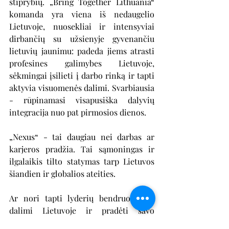
stiprybių. „Bring Together Lithuania“ 
komanda yra viena iš nedaugelio 
Lietuvoje, nuosekliai ir intensyviai 
dirbančių su užsienyje gyvenančiu 
lietuvių jaunimu: padeda jiems atrasti 
profesines galimybes Lietuvoje, 
sėkmingai įsilieti į darbo rinką ir tapti 
aktyvia visuomenės dalimi. Svarbiausia 
- rūpinamasi visapusiška dalyvių 
integracija nuo pat pirmosios dienos.
„Nexus“ - tai daugiau nei darbas ar 
karjeros pradžia. Tai sąmoningas ir 
ilgalaikis tilto statymas tarp Lietuvos 
šiandien ir globalios ateities.
Ar nori tapti lyderių bendruomenės 
dalimi Lietuvoje ir pradėti savo 
karjeros kelią valstybėje, iš kurios esi 