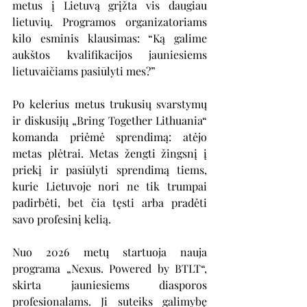
metus į Lietuvą grįžta vis daugiau 
lietuvių. Programos organizatoriams 
kilo esminis klausimas: “Ką galime 
aukštos kvalifikacijos jauniesiems 
lietuvaičiams pasiūlyti mes?”
Po kelerius metus trukusių svarstymų 
ir diskusijų „Bring Together Lithuania“ 
komanda priėmė sprendimą: atėjo 
metas plėtrai. Metas žengti žingsnį į 
priekį ir pasiūlyti sprendimą tiems, 
kurie Lietuvoje nori ne tik trumpai 
padirbėti, bet čia tęsti arba pradėti 
savo profesinį kelią.
Nuo 2026 metų startuoja nauja 
programa „Nexus. Powered by BTLT“, 
skirta jauniesiems diasporos 
profesionalams. Ji suteiks galimybę 