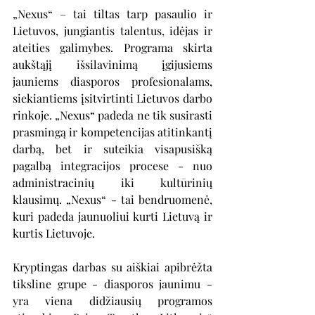
„Nexus“ – tai tiltas tarp pasaulio ir 
Lietuvos, jungiantis talentus, idėjas ir 
ateities galimybes. Programa skirta 
aukštąjį išsilavinimą įgijusiems 
jauniems diasporos profesionalams, 
siekiantiems įsitvirtinti Lietuvos darbo 
rinkoje. „Nexus“ padeda ne tik susirasti 
prasmingą ir kompetencijas atitinkantį 
darbą, bet ir suteikia visapusišką 
pagalbą integracijos procese - nuo 
administracinių iki kultūrinių 
klausimų. „Nexus“ - tai bendruomenė, 
kuri padeda jaunuoliui kurti Lietuvą ir 
kurtis Lietuvoje.
Kryptingas darbas su aiškiai apibrėžta 
tiksline grupe - diasporos jaunimu - 
yra viena didžiausių programos 