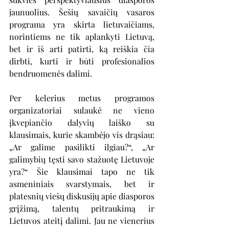
jaunuolius. Šešių savaičių vasaros 
programa yra skirta lietuvaičiams, 
norintiems ne tik aplankyti Lietuvą, 
bet ir iš arti patirti, ką reiškia čia 
dirbti, kurti ir būti profesionalios 
bendruomenės dalimi.
Per kelerius metus programos 
organizatoriai sulaukė ne vieno 
įkvepiančio dalyvių laiško su 
klausimais, kurie skambėjo vis drąsiau: 
„Ar galime pasilikti ilgiau?“, „Ar 
galimybių tęsti savo stažuotę Lietuvoje 
yra?“ Šie klausimai tapo ne tik 
asmeniniais svarstymais, bet ir 
platesnių viešų diskusijų apie diasporos 
grįžimą, talentų pritraukimą ir 
Lietuvos ateitį dalimi. Jau ne vienerius 