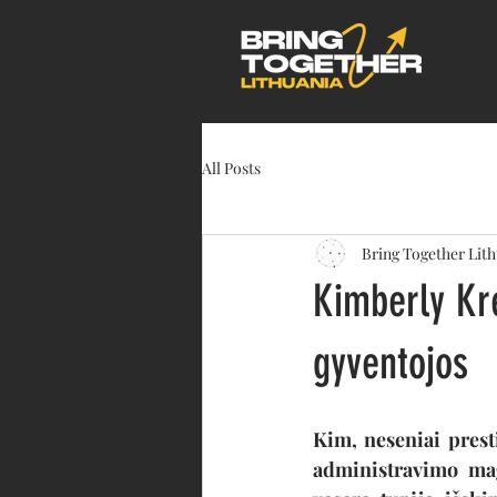
All Posts
Bring Together Lit
Kimberly Kre
gyventojos
Kim, neseniai presti
administravimo magi