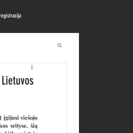
egistracija
 Lietuvos
įgijusi viešojo 
s srityse, šią 