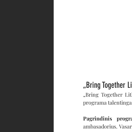
„Bring Together L
„Bring Together Lit
programa talentingam
Pagrindinis progr
ambasadorius. Vasaros