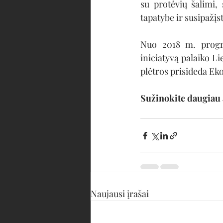
su protėvių šalimi, s
tapatybe ir susipažįs
Nuo 2018 m. progra
iniciatyvą palaiko L
plėtros prisideda Eko
Sužinokite daugiau 
Naujausi įrašai