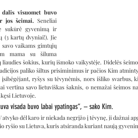
s dalis visuomet buvo 
r jos šeimai.
 Seneliai 
se sukūrė gyvenimą ir 
 (3 kartų dvyniai!). Jie 
ė savo vaikams gimtųjų 
 Kim mama su šiluma 
 liaudies šokius, kurių išmoko vaikystėje. Didelės šeimo
adicijos paliko šiltus prisiminimus ir pačios Kim atmintyj
įsibėgėjant, ryšys su tėvynėmis, nors išliko svarbus, kie
i vertina savo lietuviškas šaknis, o nemažai šeimos nari
nkęsi Lietuvoje.
tuva visada buvo labai ypatingas“, – sako Kim.
V atvyko dėl karo ir niekada negrįžo į tėvynę, ji dažnai a
nio ryšio su Lietuva, kuris atsiranda kuriant naują gyven