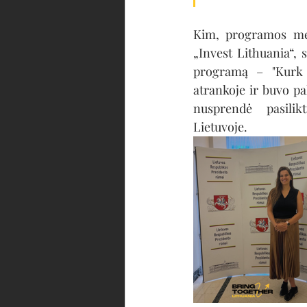
Kim, programos met
„Invest Lithuania“, 
programą – "Kurk L
atrankoje ir buvo pak
nusprendė pasilikt
Lietuvoje.