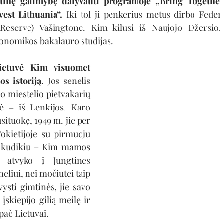
rtinę galimybę dalyvauti programoje „Bring Together
vest Lithuania“.
 Iki tol ji penkerius metus dirbo Feder
 Reserve) Vašingtone. Kim kilusi iš Naujojo Džersio
konomikos bakalauro studijas.
ietuvė Kim visuomet 
s istoriją.
 Jos senelis 
io miestelio pietvakarių 
ė – iš Lenkijos. Karo 
situokę, 1949 m. jie per 
okietijoje su pirmuoju 
r kūdikiu – Kim mamos 
) atvyko į Jungtines 
neliui, nei močiutei taip 
ysti gimtinės, jie savo 
skiepijo gilią meilę ir 
ač Lietuvai.