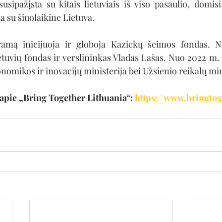
usipažįsta su kitais lietuviais iš viso pasaulio, domisi
ta su šiuolaikine Lietuva.
mą inicijuoja ir globoja Kazickų šeimos fondas. Nu
ietuvių fondas ir verslininkas Vladas Lašas. Nuo 2022 m.
nomikos ir inovacijų ministerija bei Užsienio reikalų min
apie „Bring Together Lithuania“: 
https://www.bringtog