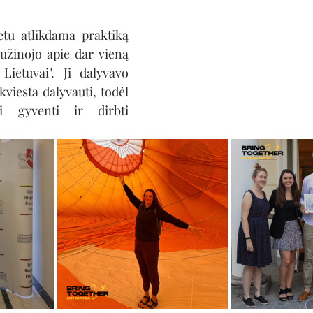
u atlikdama praktiką 
sužinojo apie dar vieną 
ietuvai". Ji dalyvavo 
viesta dalyvauti, todėl 
i gyventi ir dirbti 