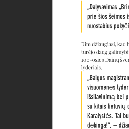
„Dalyvavimas „Bri
prie šios šeimos is
nuostabius pokyčiu
Kim džiaugiasi, kad 
turėjo daug galimybi
100-osios Dainų šventė
lyderiais.
„Baigus magistrant
visuomenės lyderi
išsilavinimą bei p
su kitais lietuvių
Karalystės. Tai b
dėkinga!“, – džia