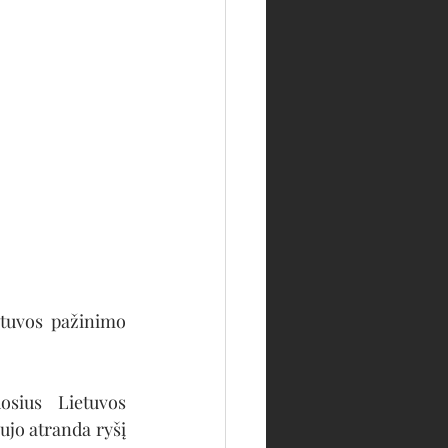
etuvos pažinimo 
sius Lietuvos 
ujo atranda ryšį 