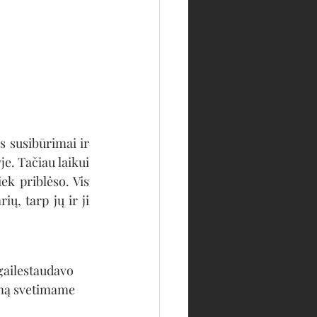
s susibūrimai ir 
e. Tačiau laikui 
k priblėso. Vis 
ų, tarp jų ir ji 
pgailestaudavo 
imą svetimame 