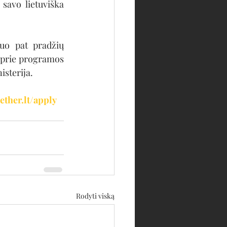
 savo lietuviška 
o pat pradžių 
 prie programos 
isterija.
ether.lt/apply
Rodyti viską