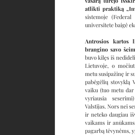
vasarą turėjo išski
atlikti praktiką „In
sistemoje (Federal
universitete baigė e
Antrosios kartos l
brangino savo šeimo
buvo kilęs iš nedidel
Lietuvoje, o močiut
metu susipažinę ir su
pabėgėlių stovyklą V
vaiku (tuo metu da
vyriausia seserimi
Valstijas. Nors nei se
ir neteko daugiau išv
vaikams ir anūkams į
pagarbą tėvynėms, yp