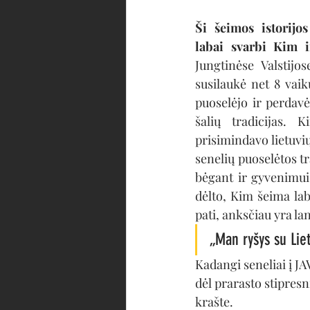
Ši šeimos istorijo
labai svarbi Kim i
Jungtinėse Valstijo
susilaukė net 8 vaikų
puoselėjo ir perdav
šalių tradicijas.
prisimindavo lietuvių
senelių puoselėtos tr
bėgant ir gyvenimui 
dėlto, Kim šeima laba
pati, anksčiau yra la
„Man ryšys su Lie
Kadangi seneliai į JA
dėl prarasto stipres
krašte. 