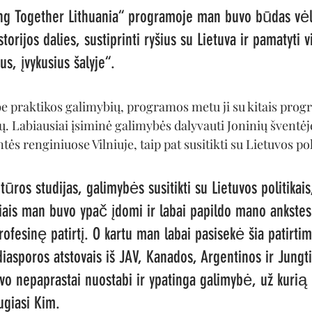
ng Together Lithuania“ programoje man buvo būdas vėl p
torijos dalies, sustiprinti ryšius su Lietuva ir pamatyti v
s, įvykusius šalyje“.
be praktikos galimybių, programos metu ji su kitais prog
ų. Labiausiai įsiminė galimybės dalyvauti Joninių šventėj
s renginiuose Vilniuje, taip pat susitikti su Lietuvos poli
ūros studijas, galimybės susitikti su Lietuvos politikais,
ais man buvo ypač įdomi ir labai papildo mano ankstes
rofesinę patirtį. O kartu man labai pasisekė šia patirtimi
 diasporos atstovais iš JAV, Kanados, Argentinos ir Jungt
uvo nepaprastai nuostabi ir ypatinga galimybė, už kurią 
ugiasi Kim.