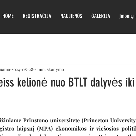
HOME
REGISTRACIJA
NAUJIENOS
GALERIJA
Įmonių r
huania
2024-08-28
2 min. skaitymo
iss kelionė nuo BTLT dalyvės iki
žiniame Prinstono universitete (Princeton University) 
stro laipsnį (MPA) ekonomikos ir viešosios politiko