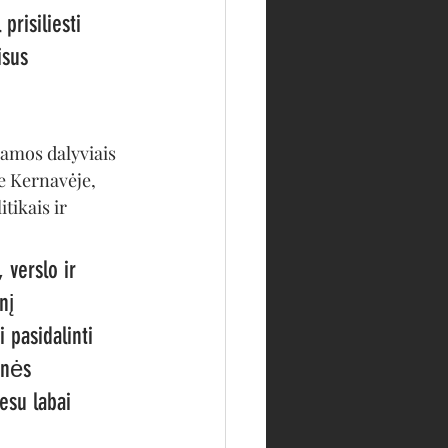
risiliesti 
isus 
ramos dalyviais 
e Kernavėje, 
tikais ir 
 verslo ir 
nį 
 pasidalinti 
inės 
esu labai 