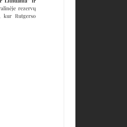
 Lithuania“ ir 
alinėje rezervų 
, kur Rutgerso 