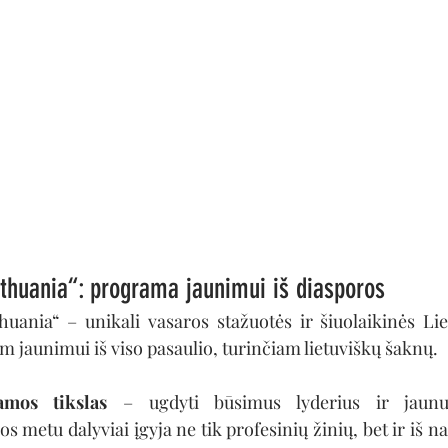
ithuania“: programa jaunimui iš diasporos
huania“ – unikali vasaros stažuotės ir šiuolaikinės Li
 jaunimui iš viso pasaulio, turinčiam lietuviškų šaknų.
amos tikslas
 – ugdyti būsimus lyderius ir jaunuo
 metu dalyviai įgyja ne tik profesinių žinių, bet ir iš na