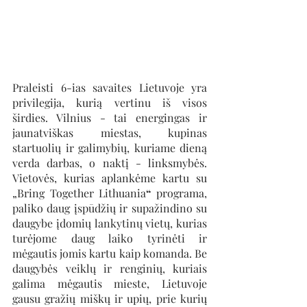
Praleisti 6-ias savaites Lietuvoje yra 
privilegija, kurią vertinu iš visos 
širdies. Vilnius - tai energingas ir 
jaunatviškas miestas, kupinas 
startuolių ir galimybių, kuriame dieną 
verda darbas, o naktį - linksmybės. 
Vietovės, kurias aplankėme kartu su 
„Bring Together Lithuania
“
 programa, 
paliko daug įspūdžių ir supažindino su 
daugybe įdomių lankytinų vietų, kurias 
turėjome daug laiko tyrinėti ir 
mėgautis jomis kartu kaip komanda. Be 
daugybės veiklų ir renginių, kuriais 
galima mėgautis mieste, Lietuvoje 
gausu gražių miškų ir upių, prie kurių 