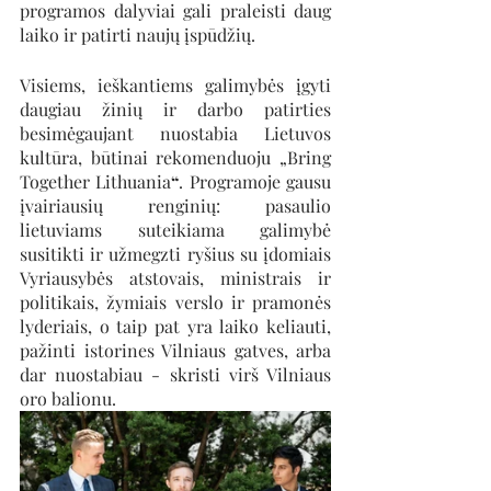
programos dalyviai gali praleisti daug 
laiko ir patirti naujų įspūdžių.
Visiems, ieškantiems galimybės įgyti 
daugiau žinių ir darbo patirties 
besimėgaujant nuostabia Lietuvos 
kultūra, būtinai rekomenduoju „Bring 
Together Lithuania
“
. Programoje gausu 
įvairiausių renginių: pasaulio 
lietuviams suteikiama galimybė 
susitikti ir užmegzti ryšius su įdomiais 
Vyriausybės atstovais, ministrais ir 
politikais, žymiais verslo ir pramonės 
lyderiais, o taip pat yra laiko keliauti, 
pažinti istorines Vilniaus gatves, arba 
dar nuostabiau - skristi virš Vilniaus 
oro balionu.