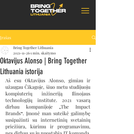
Įrašas
Bring Together Lithuania
2021-11-26
1 min. skaitymo
Oktavijus Alonso | Bring Together
Lithuania istorija
Aš esu Oktavijus Alonso, gimiau ir 
užaugau Čikagoje, šiuo metu studijuoju 
kompiuterių inžineriją Ilinojaus 
technologijų institute. 2021 vasarą 
dirbau kompanijoje „The Impact 
Brands
“
. Įmonė man suteikė galimybę 
susipažinti su internetinių svetainių 
priežiūra, kūrimu ir programavimu, 
nes dirbau su jų nuostabia IT komanda. 