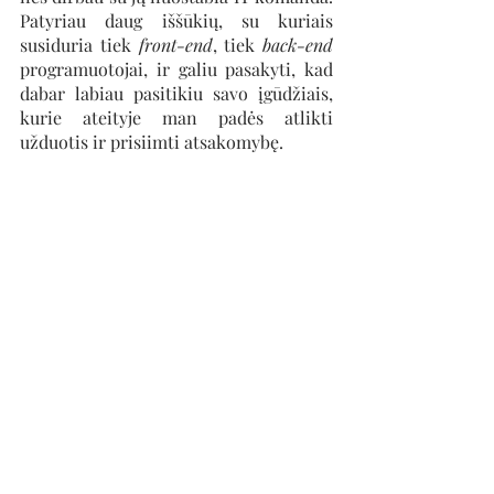
Patyriau daug iššūkių, su kuriais 
susiduria tiek 
front-end
, tiek 
back-end
programuotojai, ir galiu pasakyti, kad 
dabar labiau pasitikiu savo įgūdžiais, 
kurie ateityje man padės atlikti 
užduotis ir prisiimti atsakomybę.