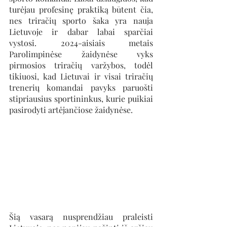
turėjau profesinę praktiką būtent čia, 
nes triračių sporto šaka yra nauja 
Lietuvoje ir dabar labai sparčiai 
vystosi. 2024-aisiais metais 
Parolimpinėse žaidynėse vyks 
pirmosios triračių varžybos, todėl 
tikiuosi, kad Lietuvai ir visai triračių 
trenerių komandai pavyks paruošti 
stipriausius sportininkus, kurie puikiai 
pasirodyti artėjančiose žaidynėse. 
Šią vasarą nusprendžiau praleisti 