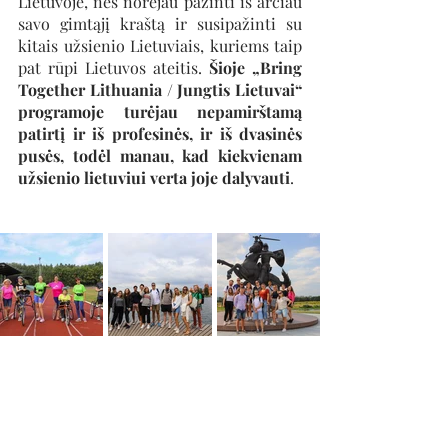
Lietuvoje, nes norėjau pažinti iš arčiau 
savo gimtąjį kraštą ir susipažinti su 
kitais užsienio Lietuviais, kuriems taip 
pat rūpi Lietuvos ateitis. 
Šioje „Bring 
Together Lithuania / Jungtis Lietuvai“ 
programoje turėjau nepamirštamą 
patirtį ir iš profesinės, ir iš dvasinės 
pusės, todėl manau, kad kiekvienam 
užsienio lietuviui verta joje dalyvauti
.