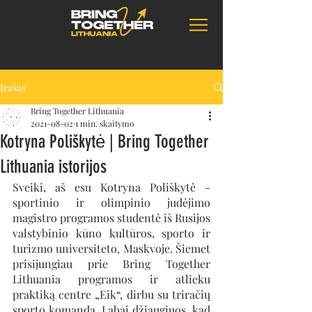
Įrašas
Bring Together Lithuania
2021-08-02
1 min. skaitymo
Kotryna Poliškytė | Bring Together
Lithuania istorijos
Sveiki, aš esu Kotryna Poliškytė - 
sportinio ir olimpinio judėjimo 
magistro programos studentė iš Rusijos 
valstybinio kūno kultūros, sporto ir 
turizmo universiteto, Maskvoje. Šiemet 
prisijungiau prie Bring Together 
Lithuania programos ir atlieku 
praktiką centre „Eik“, dirbu su triračių 
sporto komanda. Labai džiaugiuos, kad 