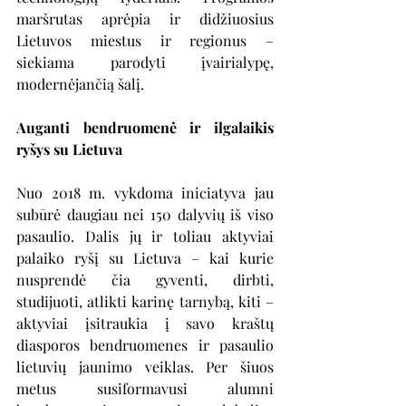
maršrutas aprėpia ir didžiuosius 
Lietuvos miestus ir regionus – 
siekiama parodyti įvairialypę, 
modernėjančią šalį.
Auganti bendruomenė ir ilgalaikis 
ryšys su Lietuva
Nuo 2018 m. vykdoma iniciatyva jau 
subūrė daugiau nei 150 dalyvių iš viso 
pasaulio. Dalis jų ir toliau aktyviai 
palaiko ryšį su Lietuva – kai kurie 
nusprendė čia gyventi, dirbti, 
studijuoti, atlikti karinę tarnybą, kiti – 
aktyviai įsitraukia į savo kraštų 
diasporos bendruomenes ir pasaulio 
lietuvių jaunimo veiklas. Per šiuos 
metus susiformavusi alumni 