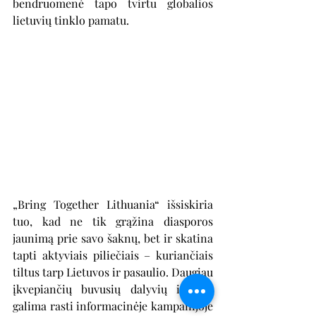
bendruomenė tapo tvirtu globalios 
lietuvių tinklo pamatu.
„Bring Together Lithuania“ išsiskiria 
tuo, kad ne tik grąžina diasporos 
jaunimą prie savo šaknų, bet ir skatina 
tapti aktyviais piliečiais – kuriančiais 
tiltus tarp Lietuvos ir pasaulio. Daugiau 
įkvepiančių buvusių dalyvių istorijų 
galima rasti informacinėje kampanijoje 