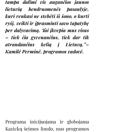
tampa dalimi vis augančios jaunos 
lietuvių bendruomenės pasaulyje, 
kuri renkasi ne stebėti iš šono, o kurti 
ryšį, veikti ir įprasminti savo tapatybę 
per dalyvavimą. Tai įkvepia mus visus 
– tiek čia gyvenančius, tiek dar tik 
atrandančius kelią į Lietuvą,”– 
Kamilė Perminė, programos vadovė.
Programa inicijuojama ir globojama 
Kazickų šeimos fondo, nuo programos 