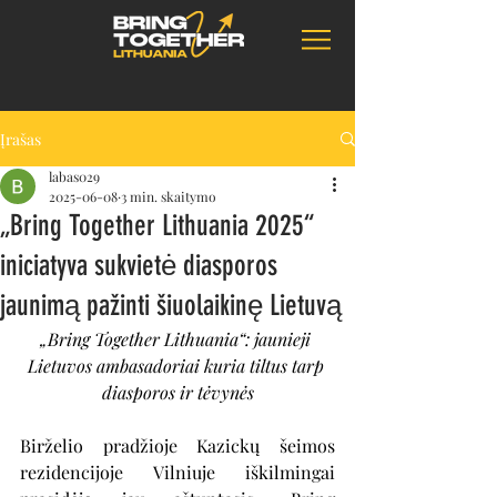
Įrašas
labas029
2025-06-08
3 min. skaitymo
„Bring Together Lithuania 2025“
iniciatyva sukvietė diasporos
jaunimą pažinti šiuolaikinę Lietuvą
„Bring Together Lithuania“: jaunieji 
Lietuvos ambasadoriai kuria tiltus tarp 
diasporos ir tėvynės
Birželio pradžioje Kazickų šeimos 
rezidencijoje Vilniuje iškilmingai 