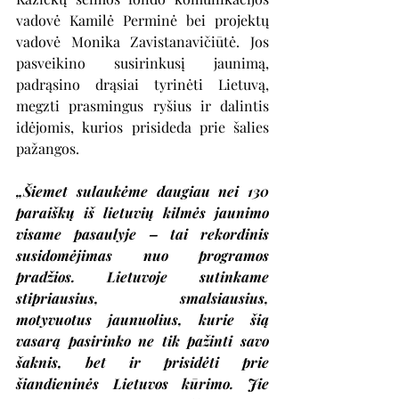
vadovė Kamilė Perminė bei projektų 
vadovė Monika Zavistanavičiūtė. Jos 
pasveikino susirinkusį jaunimą, 
padrąsino drąsiai tyrinėti Lietuvą, 
megzti prasmingus ryšius ir dalintis 
idėjomis, kurios prisideda prie šalies 
pažangos.
„Šiemet sulaukėme daugiau nei 130 
paraiškų iš lietuvių kilmės jaunimo 
visame pasaulyje – tai rekordinis 
susidomėjimas nuo programos 
pradžios. Lietuvoje sutinkame 
stipriausius, smalsiausius, 
motyvuotus jaunuolius, kurie šią 
vasarą pasirinko ne tik pažinti savo 
šaknis, bet ir prisidėti prie 
šiandieninės Lietuvos kūrimo. Jie 