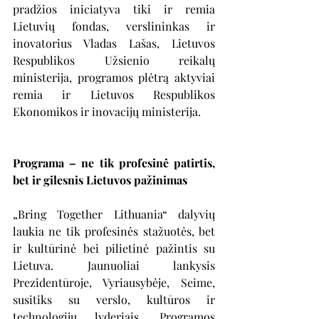
pradžios iniciatyva tiki ir remia 
Lietuvių fondas, verslininkas ir 
inovatorius Vladas Lašas, Lietuvos 
Respublikos Užsienio reikalų 
ministerija, programos plėtrą aktyviai 
remia ir Lietuvos Respublikos 
Ekonomikos ir inovacijų ministerija.
Programa – ne tik profesinė patirtis, 
bet ir gilesnis Lietuvos pažinimas
„Bring Together Lithuania“ dalyvių 
laukia ne tik profesinės stažuotės, bet 
ir kultūrinė bei pilietinė pažintis su 
Lietuva. Jaunuoliai lankysis 
Prezidentūroje, Vyriausybėje, Seime, 
susitiks su verslo, kultūros ir 
technologijų lyderiais. Programos 