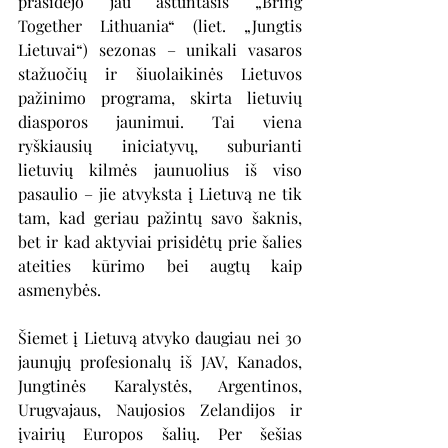
prasidėjo jau aštuntasis „Bring 
Together Lithuania“ (liet. „Jungtis 
Lietuvai“) sezonas – unikali vasaros 
stažuočių ir šiuolaikinės Lietuvos 
pažinimo programa, skirta lietuvių 
diasporos jaunimui. Tai viena 
ryškiausių iniciatyvų, suburianti 
lietuvių kilmės jaunuolius iš viso 
pasaulio – jie atvyksta į Lietuvą ne tik 
tam, kad geriau pažintų savo šaknis, 
bet ir kad aktyviai prisidėtų prie šalies 
ateities kūrimo bei augtų kaip 
asmenybės.
Šiemet į Lietuvą atvyko daugiau nei 30 
jaunųjų profesionalų iš JAV, Kanados, 
Jungtinės Karalystės, Argentinos, 
Urugvajaus, Naujosios Zelandijos ir 
įvairių Europos šalių. Per šešias 