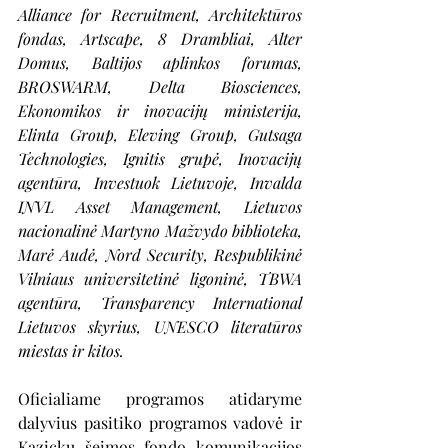
Alliance for Recruitment, Architektūros 
fondas, Artscape, 8 Drambliai, Alter 
Domus, Baltijos aplinkos forumas, 
BROSWARM, Delta Biosciences, 
Ekonomikos ir inovacijų ministerija, 
Elinta Group, Eleving Group, Gutsaga 
Technologies, Ignitis grupė, Inovacijų 
agentūra, Investuok Lietuvoje, Invalda 
INVL Asset Management, Lietuvos 
nacionalinė Martyno Mažvydo biblioteka, 
Marė Audė, Nord Security, Respublikinė 
Vilniaus universitetinė ligoninė, TBWA 
agentūra, Transparency International 
Lietuvos skyrius, UNESCO literatūros 
miestas ir kitos.
Oficialiame programos atidaryme 
dalyvius pasitiko programos vadovė ir 
Kazickų šeimos fondo komunikacijos 