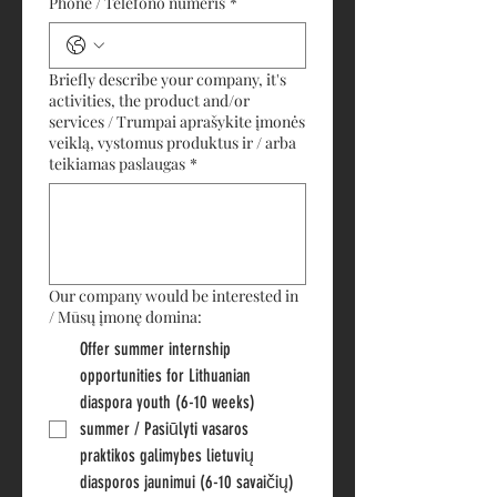
Phone / Telefono numeris
*
Briefly describe your company, it's
activities, the product and/or
services / Trumpai aprašykite įmonės
veiklą, vystomus produktus ir / arba
teikiamas paslaugas
*
Our company would be interested in
/ Mūsų įmonę domina:
Offer summer internship
opportunities for Lithuanian
diaspora youth (6-10 weeks)
summer / Pasiūlyti vasaros
praktikos galimybes lietuvių
diasporos jaunimui (6-10 savaičių)