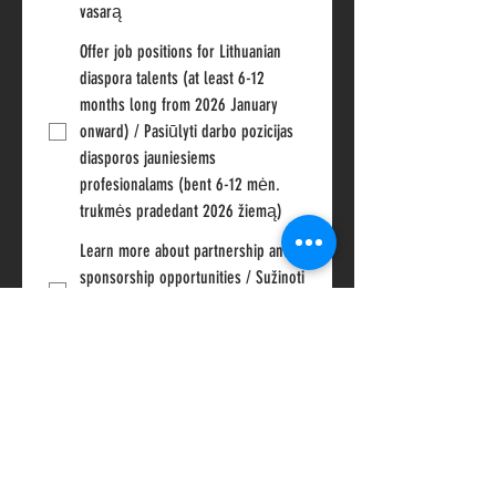
vasarą
Offer job positions for Lithuanian
diaspora talents (at least 6-12
months long from 2026 January
onward) / Pasiūlyti darbo pozicijas
diasporos jauniesiems
profesionalams (bent 6-12 mėn.
trukmės pradedant 2026 žiemą)
Learn more about partnership and
sponsorship opportunities / Sužinoti
daugiau apie partnerysčių ir
rėmimo galimybes
Become strategic development
partners / Tapti iniciatyvos
strateginiais plėtros partneriais
Offer workshops, events, activities
for diaspora youth / Pasiūlyti